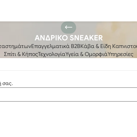
ΑΝΔΡΙΚΟ SNEAKER
αταστημάτων
Επαγγελματικά B2B
Κάβα & Είδη Καπνιστο
Σπίτι & Κήπος
Τεχνολογία
Υγεία & Ομορφιά
Υπηρεσίες
ή σας.