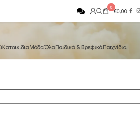
0
€
0,00
ύ
Κατοικίδια
Μόδα
Όλα
Παιδικά & Βρεφικά
Παιχνίδια