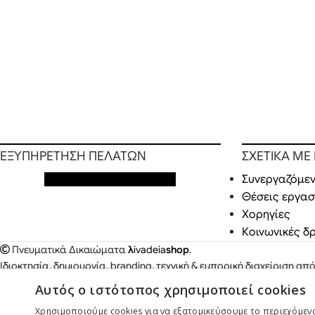
ΕΞΥΠΗΡΕΤΗΣΗ ΠΕΛΑΤΩΝ
ΣΧΕΤΙΚΑ ΜΕ
Εξυπηρέτηση πελατών
Συνεργαζόμεν
Θέσεις εργασ
Χορηγίες
Κοινωνικές δ
Πνευματικά Δικαιώματα
λ
ivadeia
shop
.
Ιδιοκτησία, δημιουργία, branding, τεχνική & εμπορική διαχείριση απ
Παπαδόπουλος
.
Αυτός ο ιστότοπος χρησιμοποιεί cookies
Χρησιμοποιούμε cookies για να εξατομικεύσουμε το περιεχόμενο,