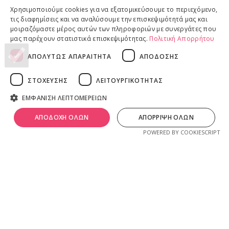
Επιστροφές προϊόντων
Χρησιμοποιούμε cookies για να εξατομικεύσουμε το περιεχόμενο,
τις διαφημίσεις και να αναλύσουμε την επισκεψιμότητά μας και
Παραδόσεις προϊόντων
μοιραζόμαστε μέρος αυτών των πληροφοριών με συνεργάτες που
μας παρέχουν στατιστικά επισκεψιμότητας.
Πολιτική Απορρήτου
ΑΠΟΛΥΤΩΣ ΑΠΑΡΑΙΤΗΤΑ
ΑΠΟΔΟΣΗΣ
ΝΟΜΙΚΕΣ ΠΛΗΡΟΦΟΡΙΕΣ
ΣΤΟΧΕΥΣΗΣ
ΛΕΙΤΟΥΡΓΙΚΟΤΗΤΑΣ
Πολιτική απορρήτου
Όροι & Προϋποθέσεις
ΕΜΦΑΝΙΣΗ ΛΕΠΤΟΜΕΡΕΙΩΝ
0
Πνευματικά Δικαιώματα
λ
ivadeia
shop
.
ΑΠΟΔΟΧΗ ΟΛΩΝ
ΑΠΟΡΡΙΨΗ ΟΛΩΝ
Ιδιοκτησία, δημιουργία, branding, τεχνική & εμπορική διαχείριση
ογαριασμός
Shop
Καλάθι
POWERED BY COOKIESCRIPT
από την
Online Lab - Κυριάκος Παπαδόπουλος
.