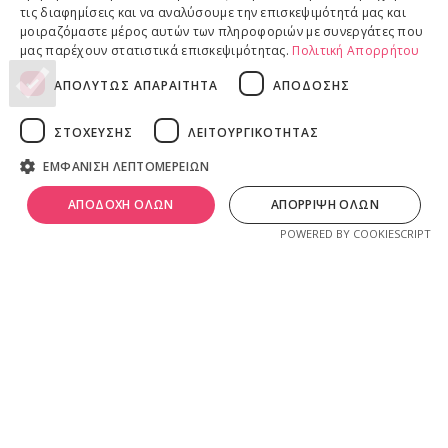
Επιστροφές προϊόντων
τις διαφημίσεις και να αναλύσουμε την επισκεψιμότητά μας και
Παραδόσεις προϊόντων
μοιραζόμαστε μέρος αυτών των πληροφοριών με συνεργάτες που
μας παρέχουν στατιστικά επισκεψιμότητας.
Πολιτική Απορρήτου
ΑΠΟΛΥΤΩΣ ΑΠΑΡΑΙΤΗΤΑ
ΑΠΟΔΟΣΗΣ
ΝΟΜΙΚΕΣ ΠΛΗΡΟΦΟΡΙΕΣ
ΣΤΟΧΕΥΣΗΣ
ΛΕΙΤΟΥΡΓΙΚΟΤΗΤΑΣ
Πολιτική απορρήτου
ΕΜΦΑΝΙΣΗ ΛΕΠΤΟΜΕΡΕΙΩΝ
Όροι & Προϋποθέσεις
0
Πνευματικά Δικαιώματα
λ
ivadeia
shop
.
ΑΠΟΔΟΧΗ ΟΛΩΝ
ΑΠΟΡΡΙΨΗ ΟΛΩΝ
ογαριασμός
Shop
Καλάθι
Ιδιοκτησία, δημιουργία, branding, τεχνική & εμπορική διαχείριση
POWERED BY COOKIESCRIPT
από την
Online Lab - Κυριάκος Παπαδόπουλος
.