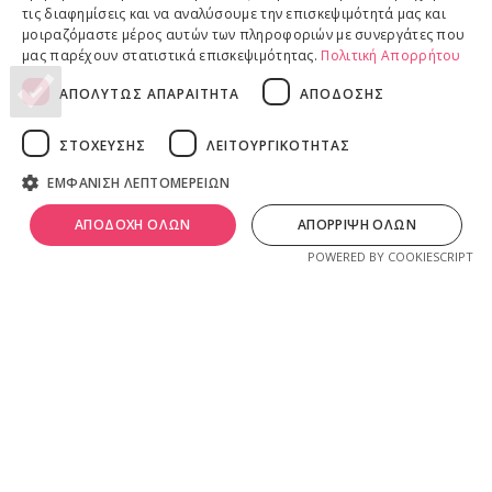
Επιστροφές προϊόντων
τις διαφημίσεις και να αναλύσουμε την επισκεψιμότητά μας και
Παραδόσεις προϊόντων
μοιραζόμαστε μέρος αυτών των πληροφοριών με συνεργάτες που
μας παρέχουν στατιστικά επισκεψιμότητας.
Πολιτική Απορρήτου
ΑΠΟΛΥΤΩΣ ΑΠΑΡΑΙΤΗΤΑ
ΑΠΟΔΟΣΗΣ
ΝΟΜΙΚΕΣ ΠΛΗΡΟΦΟΡΙΕΣ
ΣΤΟΧΕΥΣΗΣ
ΛΕΙΤΟΥΡΓΙΚΟΤΗΤΑΣ
Πολιτική απορρήτου
ΕΜΦΑΝΙΣΗ ΛΕΠΤΟΜΕΡΕΙΩΝ
Όροι & Προϋποθέσεις
0
Πνευματικά Δικαιώματα
λ
ivadeia
shop
.
ΑΠΟΔΟΧΗ ΟΛΩΝ
ΑΠΟΡΡΙΨΗ ΟΛΩΝ
ογαριασμός
Shop
Καλάθι
Ιδιοκτησία, δημιουργία, branding, τεχνική & εμπορική διαχείριση
POWERED BY COOKIESCRIPT
από την
Online Lab - Κυριάκος Παπαδόπουλος
.