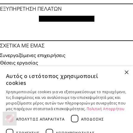
ΕΞΥΠΗΡΕΤΗΣΗ ΠΕΛΑΤΩΝ
Εξυπηρέτηση πελατών
ΣΧΕΤΙΚΑ ΜΕ ΕΜΑΣ
Συνεργαζόμενες επιχειρήσεις
Θέσεις εργασίας
Χορηγίες
×
Αυτός ο ιστότοπος χρησιμοποιεί
Κοινωνικές δράσεις
cookies
Χρησιμοποιούμε cookies για να εξατομικεύσουμε το περιεχόμενο,
τις διαφημίσεις και να αναλύσουμε την επισκεψιμότητά μας και
μοιραζόμαστε μέρος αυτών των πληροφοριών με συνεργάτες που
ONLINE ΑΓΟΡΕΣ
μας παρέχουν στατιστικά επισκεψιμότητας.
Πολιτική Απορρήτου
Επιστροφές προϊόντων
ΑΠΟΛΥΤΩΣ ΑΠΑΡΑΙΤΗΤΑ
ΑΠΟΔΟΣΗΣ
Παραδόσεις προϊόντων