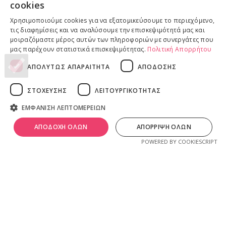
cookies
Επιστροφές προϊόντων
Χρησιμοποιούμε cookies για να εξατομικεύσουμε το περιεχόμενο,
Παραδόσεις προϊόντων
τις διαφημίσεις και να αναλύσουμε την επισκεψιμότητά μας και
μοιραζόμαστε μέρος αυτών των πληροφοριών με συνεργάτες που
μας παρέχουν στατιστικά επισκεψιμότητας.
Πολιτική Απορρήτου
ΑΠΟΛΥΤΩΣ ΑΠΑΡΑΙΤΗΤΑ
ΑΠΟΔΟΣΗΣ
ΝΟΜΙΚΕΣ ΠΛΗΡΟΦΟΡΙΕΣ
Πολιτική απορρήτου
ΣΤΟΧΕΥΣΗΣ
ΛΕΙΤΟΥΡΓΙΚΟΤΗΤΑΣ
Όροι & Προϋποθέσεις
ΕΜΦΑΝΙΣΗ ΛΕΠΤΟΜΕΡΕΙΩΝ
Πνευματικά Δικαιώματα
λ
ivadeia
shop
.
0
Ιδιοκτησία, δημιουργία, branding, τεχνική & εμπορική διαχείριση
ΑΠΟΔΟΧΗ ΟΛΩΝ
ΑΠΟΡΡΙΨΗ ΟΛΩΝ
ογαριασμός
Shop
Καλάθι
από την
Online Lab - Κυριάκος Παπαδόπουλος
.
POWERED BY COOKIESCRIPT