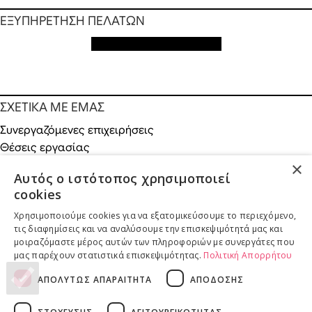
ΕΞΥΠΗΡΕΤΗΣΗ ΠΕΛΑΤΩΝ
Εξυπηρέτηση πελατών
ΣΧΕΤΙΚΑ ΜΕ ΕΜΑΣ
Συνεργαζόμενες επιχειρήσεις
Θέσεις εργασίας
Χορηγίες
×
Αυτός ο ιστότοπος χρησιμοποιεί
Κοινωνικές δράσεις
cookies
Χρησιμοποιούμε cookies για να εξατομικεύσουμε το περιεχόμενο,
τις διαφημίσεις και να αναλύσουμε την επισκεψιμότητά μας και
μοιραζόμαστε μέρος αυτών των πληροφοριών με συνεργάτες που
ONLINE ΑΓΟΡΕΣ
μας παρέχουν στατιστικά επισκεψιμότητας.
Πολιτική Απορρήτου
Επιστροφές προϊόντων
ΑΠΟΛΥΤΩΣ ΑΠΑΡΑΙΤΗΤΑ
ΑΠΟΔΟΣΗΣ
Παραδόσεις προϊόντων