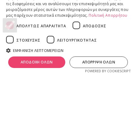
Επιστροφές προϊόντων
τις διαφημίσεις και να αναλύσουμε την επισκεψιμότητά μας και
Παραδόσεις προϊόντων
μοιραζόμαστε μέρος αυτών των πληροφοριών με συνεργάτες που
μας παρέχουν στατιστικά επισκεψιμότητας.
Πολιτική Απορρήτου
ΑΠΟΛΥΤΩΣ ΑΠΑΡΑΙΤΗΤΑ
ΑΠΟΔΟΣΗΣ
ΝΟΜΙΚΕΣ ΠΛΗΡΟΦΟΡΙΕΣ
ΣΤΟΧΕΥΣΗΣ
ΛΕΙΤΟΥΡΓΙΚΟΤΗΤΑΣ
Πολιτική απορρήτου
ΕΜΦΑΝΙΣΗ ΛΕΠΤΟΜΕΡΕΙΩΝ
Όροι & Προϋποθέσεις
0
Πνευματικά Δικαιώματα
λ
ivadeia
shop
.
ΑΠΟΔΟΧΗ ΟΛΩΝ
ΑΠΟΡΡΙΨΗ ΟΛΩΝ
ογαριασμός
Shop
Καλάθι
Ιδιοκτησία, δημιουργία, branding, τεχνική & εμπορική διαχείριση
POWERED BY COOKIESCRIPT
από την
Online Lab - Κυριάκος Παπαδόπουλος
.