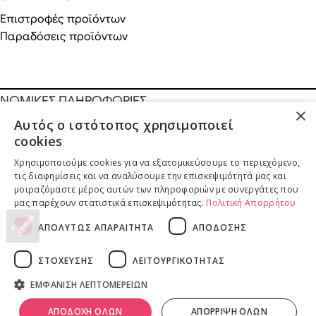
Επιστροφές προϊόντων
Παραδόσεις προϊόντων
ΝΟΜΙΚΕΣ ΠΛΗΡΟΦΟΡΙΕΣ
×
Αυτός ο ιστότοπος χρησιμοποιεί
Πολιτική απορρήτου
cookies
Όροι & Προϋποθέσεις
Πνευματικά Δικαιώματα
λ
ivadeia
shop
.
Χρησιμοποιούμε cookies για να εξατομικεύσουμε το περιεχόμενο,
Ιδιοκτησία, δημιουργία, branding, τεχνική & εμπορική διαχείριση
τις διαφημίσεις και να αναλύσουμε την επισκεψιμότητά μας και
μοιραζόμαστε μέρος αυτών των πληροφοριών με συνεργάτες που
από την
Online Lab - Κυριάκος Παπαδόπουλος
.
μας παρέχουν στατιστικά επισκεψιμότητας.
Πολιτική Απορρήτου
ΑΠΟΛΥΤΩΣ ΑΠΑΡΑΙΤΗΤΑ
ΑΠΟΔΟΣΗΣ
ΣΤΟΧΕΥΣΗΣ
ΛΕΙΤΟΥΡΓΙΚΟΤΗΤΑΣ
ΕΜΦΑΝΙΣΗ ΛΕΠΤΟΜΕΡΕΙΩΝ
0
ΑΠΟΔΟΧΗ ΟΛΩΝ
ΑΠΟΡΡΙΨΗ ΟΛΩΝ