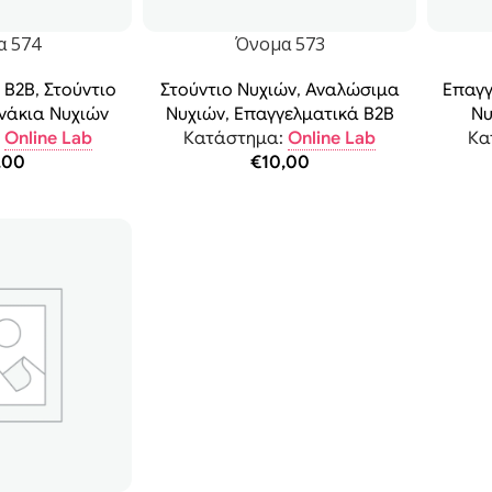
α 574
Όνομα 573
 B2B
,
Στούντιο
Στούντιο Νυχιών
,
Αναλώσιμα
Επαγγ
νάκια Νυχιών
Νυχιών
,
Επαγγελματικά B2B
Νυ
:
Online Lab
Κατάστημα:
Online Lab
Κα
,00
€
10,00