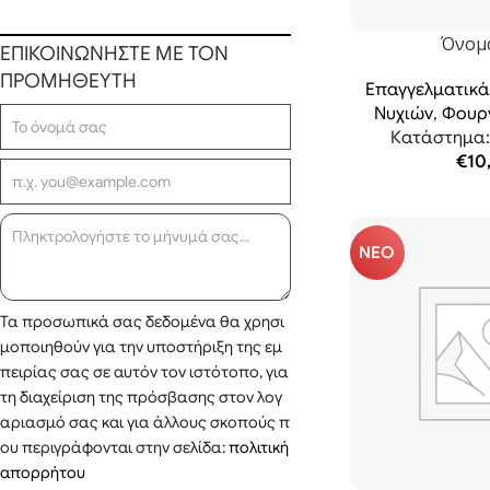
Γραφείου
Ταμπακιέρες
Είδη Ταμείου
Σταχτοδοχεία
Όνομ
ΕΠΙΚΟΙΝΩΝΗΣΤΕ ΜΕ ΤΟΝ
Καταμετρητές Χρημάτων
Καπνοθήκες & Θήκες Πακέτων
ΠΡΟΜΗΘΕΥΤΗ
Επαγγελματικά
Εκτυπωτές Αποδείξεων Λιανικής
Αναπτήρες
Νυχιών
,
Φουρ
Barcode Scanners
Πίπες Καπνού & Αξεσουάρ
Κατάστημα
Εξοπλισμός Εστίασης
Πούρα & Αξεσουάρ
€
10
Αναλώσιμα Εστίασης
Αξεσουάρ Ναργιλέ
Επαγγελματικός Εξοπλισμός Café -
Στριφτό Τσιγάρο
Bar
Θέρμανση Καπνού
ΝΕΟ
Επαγγελματικός Εξοπλισμός
Ηλεκτρονικό Τσιγάρο
Κουζίνας
VUSE
Glo
Τα προσωπικά σας δεδομένα θα χρησι
IQOS
μοποιηθούν για την υποστήριξη της εμ
VEEV
πειρίας σας σε αυτόν τον ιστότοπο, για
Κάβα
τη διαχείριση της πρόσβασης στον λογ
Καλάθια Δώρων
αριασμό σας και για άλλους σκοπούς π
ου περιγράφονται στην σελίδα:
πολιτική
Αποστάγματα
απορρήτου
Υλικά για Κοκτέιλ