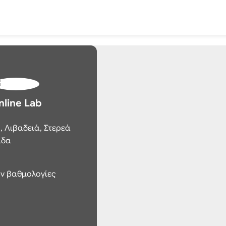
nline Lab
,
Λιβαδειά,
Στερεά
άδα
ν βαθμολογίες