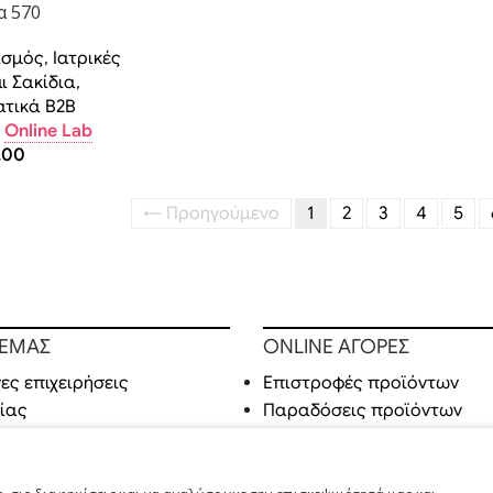
α 570
ισμός
,
Ιατρικές
ι Σακίδια
,
ατικά B2B
:
Online Lab
,00
← Προηγούμενo
1
2
3
4
5
 ΕΜΑΣ
ONLINE ΑΓΟΡΕΣ
ες επιχειρήσεις
Επιστροφές προϊόντων
ίας
Παραδόσεις προϊόντων
ράσεις