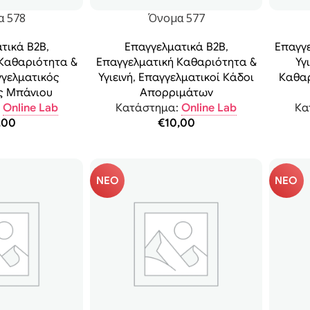
α 578
Όνομα 577
τικά B2B
,
Επαγγελματικά B2B
,
Επαγγ
 Καθαριότητα &
Επαγγελματική Καθαριότητα &
Υγ
γελματικός
Υγιεινή
,
Επαγγελματικοί Κάδοι
Καθαρ
ς Μπάνιου
Απορριμάτων
:
Online Lab
Κατάστημα:
Online Lab
Κα
,00
€
10,00
ΝΕΟ
ΝΕΟ