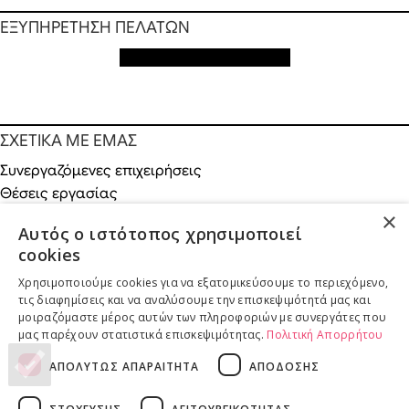
ΕΞΥΠΗΡΕΤΗΣΗ ΠΕΛΑΤΩΝ
Εξυπηρέτηση πελατών
ΣΧΕΤΙΚΑ ΜΕ ΕΜΑΣ
Συνεργαζόμενες επιχειρήσεις
Θέσεις εργασίας
Χορηγίες
×
Αυτός ο ιστότοπος χρησιμοποιεί
Κοινωνικές δράσεις
cookies
Χρησιμοποιούμε cookies για να εξατομικεύσουμε το περιεχόμενο,
τις διαφημίσεις και να αναλύσουμε την επισκεψιμότητά μας και
μοιραζόμαστε μέρος αυτών των πληροφοριών με συνεργάτες που
ONLINE ΑΓΟΡΕΣ
μας παρέχουν στατιστικά επισκεψιμότητας.
Πολιτική Απορρήτου
Επιστροφές προϊόντων
ΑΠΟΛΥΤΩΣ ΑΠΑΡΑΙΤΗΤΑ
ΑΠΟΔΟΣΗΣ
Παραδόσεις προϊόντων