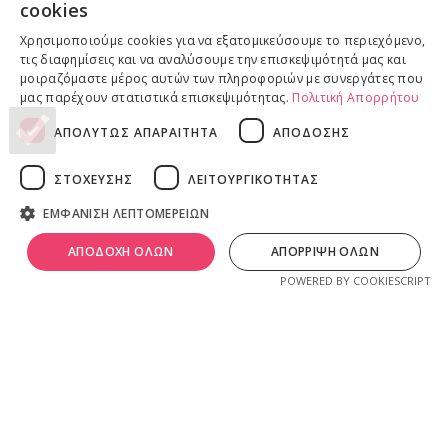
cookies
Επιστροφές προϊόντων
Χρησιμοποιούμε cookies για να εξατομικεύσουμε το περιεχόμενο,
Παραδόσεις προϊόντων
τις διαφημίσεις και να αναλύσουμε την επισκεψιμότητά μας και
μοιραζόμαστε μέρος αυτών των πληροφοριών με συνεργάτες που
μας παρέχουν στατιστικά επισκεψιμότητας.
Πολιτική Απορρήτου
ΑΠΟΛΥΤΩΣ ΑΠΑΡΑΙΤΗΤΑ
ΑΠΟΔΟΣΗΣ
ΝΟΜΙΚΕΣ ΠΛΗΡΟΦΟΡΙΕΣ
Πολιτική απορρήτου
ΣΤΟΧΕΥΣΗΣ
ΛΕΙΤΟΥΡΓΙΚΟΤΗΤΑΣ
Όροι & Προϋποθέσεις
ΕΜΦΑΝΙΣΗ ΛΕΠΤΟΜΕΡΕΙΩΝ
Πνευματικά Δικαιώματα
λ
ivadeia
shop
.
0
Ιδιοκτησία, δημιουργία, branding, τεχνική & εμπορική διαχείριση
ΑΠΟΔΟΧΗ ΟΛΩΝ
ΑΠΟΡΡΙΨΗ ΟΛΩΝ
ογαριασμός
Shop
Καλάθι
από την
Online Lab - Κυριάκος Παπαδόπουλος
.
POWERED BY COOKIESCRIPT