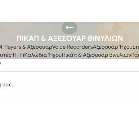
ΠΙΚΑΠ & ΑΞΕΣΟΥΑΡ ΒΙΝΥΛΙΩΝ
 Players & Αξεσουάρ
Voice Recorders
Αξεσουάρ Ήχου
Επ
τές Hi-Fi
Καλώδια Ήχου
Πικάπ & Αξεσουάρ Βινυλίων
Ρα
ν
ή σας.