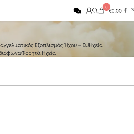
0
€
0,00
αγγελματικός Εξοπλισμός Ήχου – DJ
Ηχεία
διόφωνα
Φορητά Ηχεία