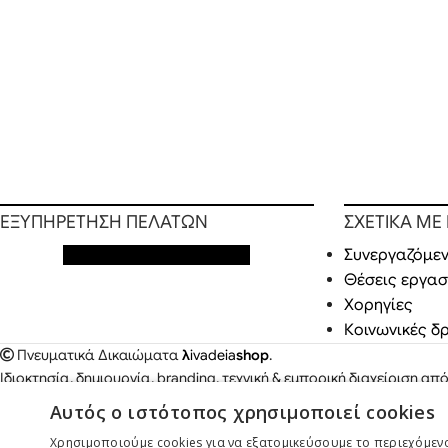
ΕΞΥΠΗΡΕΤΗΣΗ ΠΕΛΑΤΩΝ
ΣΧΕΤΙΚΑ ΜΕ
Εξυπηρέτηση πελατών
Συνεργαζόμεν
Θέσεις εργασ
Χορηγίες
Κοινωνικές δ
Πνευματικά Δικαιώματα
λ
ivadeia
shop
.
Ιδιοκτησία, δημιουργία, branding, τεχνική & εμπορική διαχείριση απ
Παπαδόπουλος
.
Αυτός ο ιστότοπος χρησιμοποιεί cookies
Χρησιμοποιούμε cookies για να εξατομικεύσουμε το περιεχόμενο,