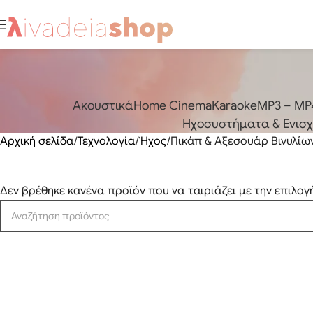
Aκουστικά
Home Cinema
Karaoke
MP3 – MP4
Ηχοσυστήματα & Ενισχυ
Αρχική σελίδα
Τεχνολογία
Ήχος
Πικάπ & Αξεσουάρ Βινυλίω
Δεν βρέθηκε κανένα προϊόν που να ταιριάζει με την επιλογ