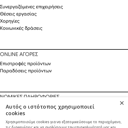
Συνεργαζόμενες επιχειρήσεις
Θέσεις εργασίας
Χορηγίες
Κοινωνικές δράσεις
ONLINE ΑΓΟΡΕΣ
Επιστροφές προϊόντων
Παραδόσεις προϊόντων
ΝΟΜΙΚΕΣ ΠΛΗΡΟΦΟΡΙΕΣ
×
Αυτός ο ιστότοπος χρησιμοποιεί
Πολιτική απορρήτου
cookies
Όροι & Προϋποθέσεις
Πνευματικά Δικαιώματα
λ
ivadeia
shop
.
Χρησιμοποιούμε cookies για να εξατομικεύσουμε το περιεχόμενο,
Ιδιοκτησία, δημιουργία, branding, τεχνική & εμπορική διαχείριση
τις διαφημίσεις και να αναλύσουμε την επισκεψιμότητά μας και