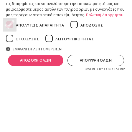
Επιστροφές προϊόντων
τις διαφημίσεις και να αναλύσουμε την επισκεψιμότητά μας και
Παραδόσεις προϊόντων
μοιραζόμαστε μέρος αυτών των πληροφοριών με συνεργάτες που
μας παρέχουν στατιστικά επισκεψιμότητας.
Πολιτική Απορρήτου
ΑΠΟΛΥΤΩΣ ΑΠΑΡΑΙΤΗΤΑ
ΑΠΟΔΟΣΗΣ
ΝΟΜΙΚΕΣ ΠΛΗΡΟΦΟΡΙΕΣ
ΣΤΟΧΕΥΣΗΣ
ΛΕΙΤΟΥΡΓΙΚΟΤΗΤΑΣ
Πολιτική απορρήτου
ΕΜΦΑΝΙΣΗ ΛΕΠΤΟΜΕΡΕΙΩΝ
Όροι & Προϋποθέσεις
0
Πνευματικά Δικαιώματα
λ
ivadeia
shop
.
ΑΠΟΔΟΧΗ ΟΛΩΝ
ΑΠΟΡΡΙΨΗ ΟΛΩΝ
ογαριασμός
Shop
Καλάθι
Ιδιοκτησία, δημιουργία, branding, τεχνική & εμπορική διαχείριση
POWERED BY COOKIESCRIPT
από την
Online Lab - Κυριάκος Παπαδόπουλος
.