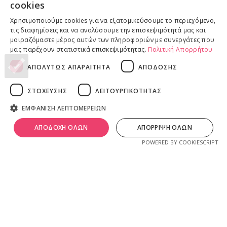
cookies
Επιστροφές προϊόντων
Χρησιμοποιούμε cookies για να εξατομικεύσουμε το περιεχόμενο,
Παραδόσεις προϊόντων
τις διαφημίσεις και να αναλύσουμε την επισκεψιμότητά μας και
μοιραζόμαστε μέρος αυτών των πληροφοριών με συνεργάτες που
μας παρέχουν στατιστικά επισκεψιμότητας.
Πολιτική Απορρήτου
ΑΠΟΛΥΤΩΣ ΑΠΑΡΑΙΤΗΤΑ
ΑΠΟΔΟΣΗΣ
ΝΟΜΙΚΕΣ ΠΛΗΡΟΦΟΡΙΕΣ
Πολιτική απορρήτου
ΣΤΟΧΕΥΣΗΣ
ΛΕΙΤΟΥΡΓΙΚΟΤΗΤΑΣ
Όροι & Προϋποθέσεις
ΕΜΦΑΝΙΣΗ ΛΕΠΤΟΜΕΡΕΙΩΝ
Πνευματικά Δικαιώματα
λ
ivadeia
shop
.
0
Ιδιοκτησία, δημιουργία, branding, τεχνική & εμπορική διαχείριση
ΑΠΟΔΟΧΗ ΟΛΩΝ
ΑΠΟΡΡΙΨΗ ΟΛΩΝ
ογαριασμός
Shop
Καλάθι
από την
Online Lab - Κυριάκος Παπαδόπουλος
.
POWERED BY COOKIESCRIPT