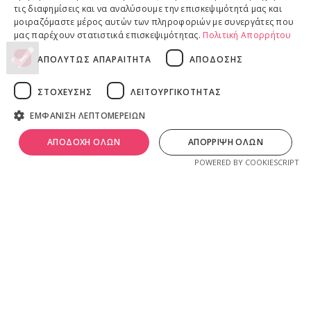
Επιστροφές προϊόντων
τις διαφημίσεις και να αναλύσουμε την επισκεψιμότητά μας και
Παραδόσεις προϊόντων
μοιραζόμαστε μέρος αυτών των πληροφοριών με συνεργάτες που
μας παρέχουν στατιστικά επισκεψιμότητας.
Πολιτική Απορρήτου
ΑΠΟΛΥΤΩΣ ΑΠΑΡΑΙΤΗΤΑ
ΑΠΟΔΟΣΗΣ
ΝΟΜΙΚΕΣ ΠΛΗΡΟΦΟΡΙΕΣ
ΣΤΟΧΕΥΣΗΣ
ΛΕΙΤΟΥΡΓΙΚΟΤΗΤΑΣ
Πολιτική απορρήτου
ΕΜΦΑΝΙΣΗ ΛΕΠΤΟΜΕΡΕΙΩΝ
Όροι & Προϋποθέσεις
0
Πνευματικά Δικαιώματα
λ
ivadeia
shop
.
ΑΠΟΔΟΧΗ ΟΛΩΝ
ΑΠΟΡΡΙΨΗ ΟΛΩΝ
ογαριασμός
Shop
Καλάθι
Ιδιοκτησία, δημιουργία, branding, τεχνική & εμπορική διαχείριση
POWERED BY COOKIESCRIPT
από την
Online Lab - Κυριάκος Παπαδόπουλος
.