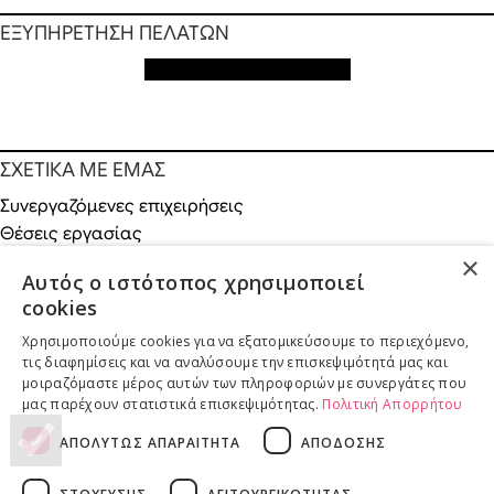
ΕΞΥΠΗΡΕΤΗΣΗ ΠΕΛΑΤΩΝ
Εξυπηρέτηση πελατών
ΣΧΕΤΙΚΑ ΜΕ ΕΜΑΣ
Συνεργαζόμενες επιχειρήσεις
Θέσεις εργασίας
Χορηγίες
×
Αυτός ο ιστότοπος χρησιμοποιεί
Κοινωνικές δράσεις
cookies
Χρησιμοποιούμε cookies για να εξατομικεύσουμε το περιεχόμενο,
τις διαφημίσεις και να αναλύσουμε την επισκεψιμότητά μας και
μοιραζόμαστε μέρος αυτών των πληροφοριών με συνεργάτες που
ONLINE ΑΓΟΡΕΣ
μας παρέχουν στατιστικά επισκεψιμότητας.
Πολιτική Απορρήτου
Επιστροφές προϊόντων
ΑΠΟΛΥΤΩΣ ΑΠΑΡΑΙΤΗΤΑ
ΑΠΟΔΟΣΗΣ
Παραδόσεις προϊόντων