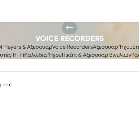
VOICE RECORDERS
 Players & Αξεσουάρ
Voice Recorders
Αξεσουάρ Ήχου
Επ
τές Hi-Fi
Καλώδια Ήχου
Πικάπ & Αξεσουάρ Βινυλίων
Ρα
ή σας.