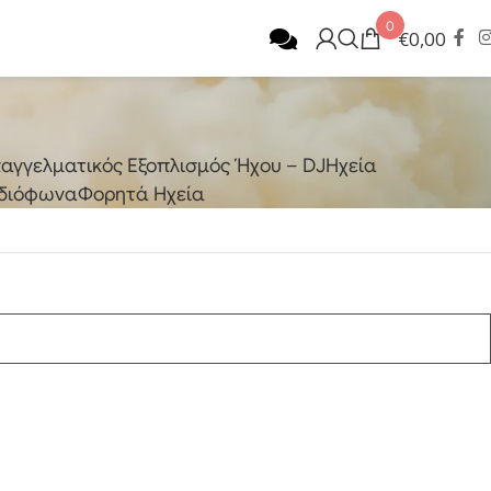
0
€
0,00
αγγελματικός Εξοπλισμός Ήχου – DJ
Ηχεία
διόφωνα
Φορητά Ηχεία