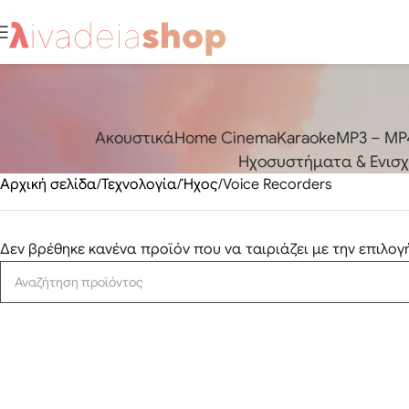
Aκουστικά
Home Cinema
Karaoke
MP3 – MP4
Ηχοσυστήματα & Ενισχυ
Αρχική σελίδα
Τεχνολογία
Ήχος
Voice Recorders
Δεν βρέθηκε κανένα προϊόν που να ταιριάζει με την επιλογ