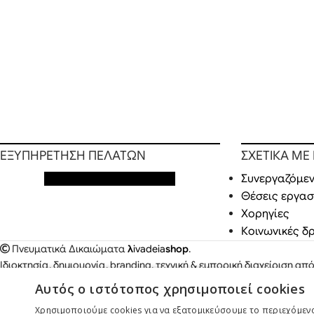
ΕΞΥΠΗΡΕΤΗΣΗ ΠΕΛΑΤΩΝ
ΣΧΕΤΙΚΑ ΜΕ
Εξυπηρέτηση πελατών
Συνεργαζόμεν
Θέσεις εργασ
Χορηγίες
Κοινωνικές δ
Πνευματικά Δικαιώματα
λ
ivadeia
shop
.
Ιδιοκτησία, δημιουργία, branding, τεχνική & εμπορική διαχείριση απ
Παπαδόπουλος
.
Αυτός ο ιστότοπος χρησιμοποιεί cookies
Χρησιμοποιούμε cookies για να εξατομικεύσουμε το περιεχόμενο,