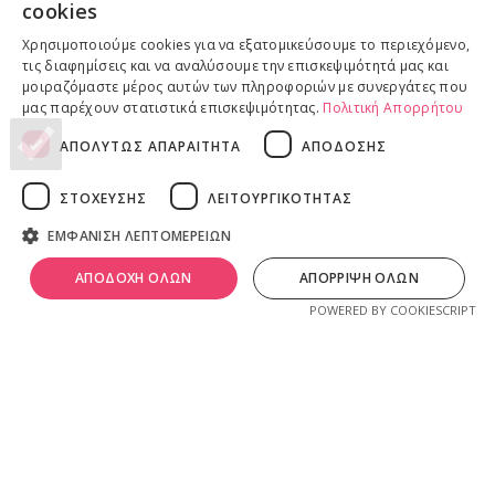
cookies
Επιστροφές προϊόντων
Χρησιμοποιούμε cookies για να εξατομικεύσουμε το περιεχόμενο,
Παραδόσεις προϊόντων
τις διαφημίσεις και να αναλύσουμε την επισκεψιμότητά μας και
μοιραζόμαστε μέρος αυτών των πληροφοριών με συνεργάτες που
μας παρέχουν στατιστικά επισκεψιμότητας.
Πολιτική Απορρήτου
ΑΠΟΛΥΤΩΣ ΑΠΑΡΑΙΤΗΤΑ
ΑΠΟΔΟΣΗΣ
ΝΟΜΙΚΕΣ ΠΛΗΡΟΦΟΡΙΕΣ
Πολιτική απορρήτου
ΣΤΟΧΕΥΣΗΣ
ΛΕΙΤΟΥΡΓΙΚΟΤΗΤΑΣ
Όροι & Προϋποθέσεις
ΕΜΦΑΝΙΣΗ ΛΕΠΤΟΜΕΡΕΙΩΝ
Πνευματικά Δικαιώματα
λ
ivadeia
shop
.
0
Ιδιοκτησία, δημιουργία, branding, τεχνική & εμπορική διαχείριση
ΑΠΟΔΟΧΗ ΟΛΩΝ
ΑΠΟΡΡΙΨΗ ΟΛΩΝ
ογαριασμός
Shop
Καλάθι
από την
Online Lab - Κυριάκος Παπαδόπουλος
.
POWERED BY COOKIESCRIPT