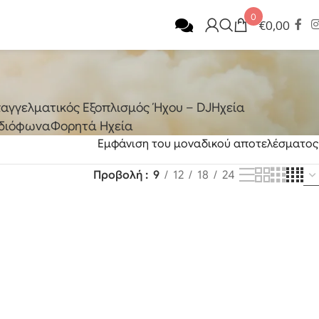
0
€
0,00
αγγελματικός Εξοπλισμός Ήχου – DJ
Ηχεία
διόφωνα
Φορητά Ηχεία
Εμφάνιση του μοναδικού αποτελέσματος
Προβολή
9
12
18
24