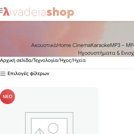
Aκουστικά
Home Cinema
Karaoke
MP3 – MP4
Ηχοσυστήματα & Ενισχυ
Αρχική σελίδα
Τεχνολογία
Ήχος
Ηχεία
Επιλογές φίλτρων
ΝΕΟ