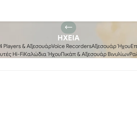
ΗΧΕΙΑ
 Players & Αξεσουάρ
Voice Recorders
Αξεσουάρ Ήχου
Επ
τές Hi-Fi
Καλώδια Ήχου
Πικάπ & Αξεσουάρ Βινυλίων
Ρα