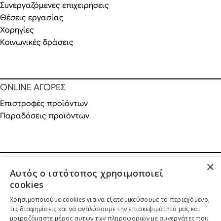
Συνεργαζόμενες επιχειρήσεις
Θέσεις εργασίας
Χορηγίες
Κοινωνικές δράσεις
ONLINE ΑΓΟΡΕΣ
Επιστροφές προϊόντων
Παραδόσεις προϊόντων
ΝΟΜΙΚΕΣ ΠΛΗΡΟΦΟΡΙΕΣ
×
Αυτός ο ιστότοπος χρησιμοποιεί
Πολιτική απορρήτου
cookies
Όροι & Προϋποθέσεις
Χρησιμοποιούμε cookies για να εξατομικεύσουμε το περιεχόμενο,
Πνευματικά Δικαιώματα
λ
ivadeia
shop
.
τις διαφημίσεις και να αναλύσουμε την επισκεψιμότητά μας και
Ιδιοκτησία, δημιουργία, branding, τεχνική & εμπορική διαχείριση
μοιραζόμαστε μέρος αυτών των πληροφοριών με συνεργάτες που