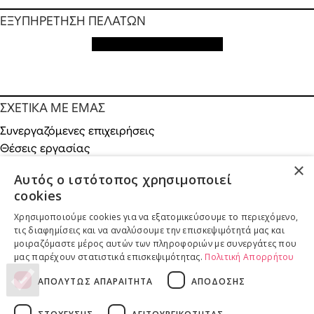
ΕΞΥΠΗΡΕΤΗΣΗ ΠΕΛΑΤΩΝ
Εξυπηρέτηση πελατών
ΣΧΕΤΙΚΑ ΜΕ ΕΜΑΣ
Συνεργαζόμενες επιχειρήσεις
Θέσεις εργασίας
Χορηγίες
×
Αυτός ο ιστότοπος χρησιμοποιεί
Κοινωνικές δράσεις
cookies
Χρησιμοποιούμε cookies για να εξατομικεύσουμε το περιεχόμενο,
τις διαφημίσεις και να αναλύσουμε την επισκεψιμότητά μας και
μοιραζόμαστε μέρος αυτών των πληροφοριών με συνεργάτες που
ONLINE ΑΓΟΡΕΣ
μας παρέχουν στατιστικά επισκεψιμότητας.
Πολιτική Απορρήτου
Επιστροφές προϊόντων
ΑΠΟΛΥΤΩΣ ΑΠΑΡΑΙΤΗΤΑ
ΑΠΟΔΟΣΗΣ
Παραδόσεις προϊόντων