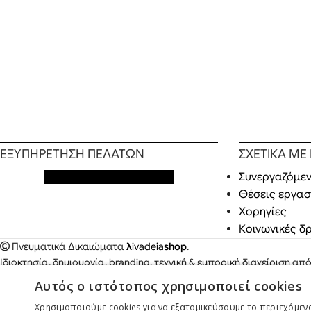
ΕΞΥΠΗΡΕΤΗΣΗ ΠΕΛΑΤΩΝ
ΣΧΕΤΙΚΑ ΜΕ
Εξυπηρέτηση πελατών
Συνεργαζόμεν
Θέσεις εργασ
Χορηγίες
Κοινωνικές δ
Πνευματικά Δικαιώματα
λ
ivadeia
shop
.
Ιδιοκτησία, δημιουργία, branding, τεχνική & εμπορική διαχείριση απ
Παπαδόπουλος
.
Αυτός ο ιστότοπος χρησιμοποιεί cookies
Χρησιμοποιούμε cookies για να εξατομικεύσουμε το περιεχόμενο,